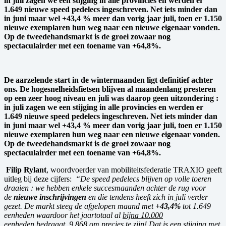
in juli zagen we een stijging in alle provincies en werden er
1.649 nieuwe speed pedelecs ingeschreven. Net iets minder dan
in juni maar wel +43,4 % meer dan vorig jaar juli, toen er 1.150
nieuwe exemplaren hun weg naar een nieuwe eigenaar vonden.
Op de tweedehandsmarkt is de groei zowaar nog
spectaculairder met een toename van +64,8%.
De aarzelende start in de wintermaanden ligt definitief achter
ons. De hogesnelheidsfietsen blijven al maandenlang presteren
op een zeer hoog niveau en juli was daarop geen uitzondering :
in juli zagen we een stijging in alle provincies en werden er
1.649 nieuwe speed pedelecs ingeschreven. Net iets minder dan
in juni maar wel +43,4 % meer dan vorig jaar juli, toen er 1.150
nieuwe exemplaren hun weg naar een nieuwe eigenaar vonden.
Op de tweedehandsmarkt is de groei zowaar nog
spectaculairder met een toename van +64,8%.
Filip Rylant
, woordvoerder van mobiliteitsfederatie TRAXIO geeft
uitleg bij deze cijfers:
“De speed pedelecs blijven op volle toeren
draaien : we hebben enkele succesmaanden achter de rug voor
de
nieuwe inschrijvingen
en die tendens heeft zich in juli verder
gezet. De markt steeg de afgelopen maand met
+43,4%
tot 1.649
eenheden waardoor het jaartotaal al
bijna 10.000
eenheden bedraagt, 9.868 om precies te zijn! Dat is een stijging met