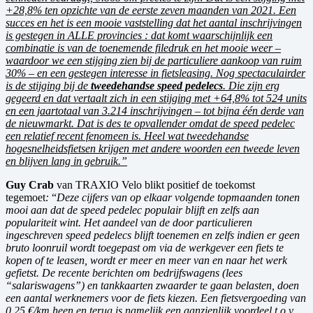
+28,8% ten opzichte van de eerste zeven maanden van 2021. Een
succes en het is een mooie vaststelling dat het aantal inschrijvingen
is gestegen in ALLE provincies : dat komt waarschijnlijk een
combinatie is van de toenemende filedruk en het mooie weer –
waardoor we een stijging zien bij de particuliere aankoop van ruim
30% – en een gestegen interesse in fietsleasing. Nog spectaculairder
is de stijging bij de
tweedehandse speed pedelecs
. Die zijn erg
gegeerd en dat vertaalt zich in een stijging met +64,8% tot 524 units
en een jaartotaal van 3.214 inschrijvingen – tot bijna één derde van
de nieuwmarkt. Dat is des te opvallender omdat de speed pedelec
een relatief recent fenomeen is. Heel wat tweedehandse
hogesnelheidsfietsen krijgen met andere woorden een tweede leven
en blijven lang in gebruik.”
Guy Crab
van TRAXIO Velo blikt positief de toekomst
tegemoet
:
“
Deze cijfers van op elkaar volgende topmaanden tonen
mooi aan dat de speed pedelec populair blijft en zelfs aan
populariteit wint. Het aandeel van de door particulieren
ingeschreven speed pedelecs blijft toenemen en zelfs indien er geen
bruto loonruil wordt toegepast om via de werkgever een fiets te
kopen of te leasen, wordt er meer en meer van en naar het werk
gefietst. De recente berichten om bedrijfswagens (lees
“salariswagens”) en tankkaarten zwaarder te gaan belasten, doen
een aantal werknemers voor de fiets kiezen. Een fietsvergoeding van
0,25 €/km heen en terug is namelijk een aanzienlijk voordeel t.o.v.