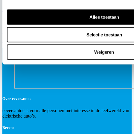
Nieuwe Geely E2 komt naar België vanaf 19.490 euro
Alles toestaan
Opel
Selectie toestaan
Théo Pourchaire gaat voor het Opel Works Team racen in de
Formule E
Weigeren
Over eevee.autos
eevee.autos is voor alle personen met interesse in de leefwereld van
elektrische auto’s.
Recent