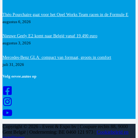
Théo Pourchaire gaat voor het Opel Works Team racen in de Formule E
augustus 6, 2026
Nieuwe Geely E2 komt naar België vanaf 19.490 euro
augustus 3, 2026
Mercedes-Benz GLA: compact van formaat, groots in comfort
juli 31, 2026
Volg eevee.autos op
Copyright © 2026 - Event & Expo bv | Coupure rechts 88, 9000
Gent België | Onderneming: BE 0460 121 973 |
Cookiebeleid en
instellingen