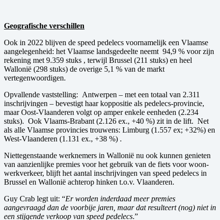
Geografische verschillen
Ook in 2022 blijven de speed pedelecs voornamelijk een Vlaamse
aangelegenheid: het Vlaamse landsgedeelte neemt 94,9 % voor zijn
rekening met 9.359 stuks , terwijl Brussel (211 stuks) en heel
Wallonië (298 stuks) de overige 5,1 % van de markt
vertegenwoordigen.
Opvallende vaststelling: Antwerpen – met een totaal van 2.311
inschrijvingen – bevestigt haar koppositie als pedelecs-provincie,
maar Oost-Vlaanderen volgt op amper enkele eenheden (2.234
stuks). Ook Vlaams-Brabant (2.126 ex., +40 %) zit in de lift. Net
als alle Vlaamse provincies trouwens: Limburg (1.557 ex; +32%) en
West-Vlaanderen (1.131 ex., +38 %) .
Niettegenstaande werknemers in Wallonië nu ook kunnen genieten
van aanzienlijke premies voor het gebruik van de fiets voor woon-
werkverkeer, blijft het aantal inschrijvingen van speed pedelecs in
Brussel en Wallonië achterop hinken t.o.v. Vlaanderen.
Guy Crab legt uit: “
Er worden inderdaad meer premies
aangevraagd dan de voorbije jaren, maar dat resulteert (nog) niet in
een stijgende verkoop van speed pedelecs
.”