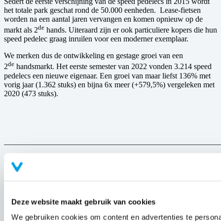
Sedert de eerste verschijning van de speed pedelecs in 2015 wordt
het totale park geschat rond de 50.000 eenheden. Lease-fietsen
worden na een aantal jaren vervangen en komen opnieuw op de
de
markt als 2
hands. Uiteraard zijn er ook particuliere kopers die hun
speed pedelec graag inruilen voor een moderner exemplaar.
We merken dus de ontwikkeling en gestage groei van een
de
2
handsmarkt. Het eerste semester van 2022 vonden 3.214 speed
pedelecs een nieuwe eigenaar. Een groei van maar liefst 136% met
vorig jaar (1.362 stuks) en bijna 6x meer (+579,5%) vergeleken met
2020 (473 stuks).
———————————————————————————
Brussel, 4 augustus 2022
Deel je liefde
Deze website maakt gebruik van cookies
Aanverwant
We gebruiken cookies om content en advertenties te personal