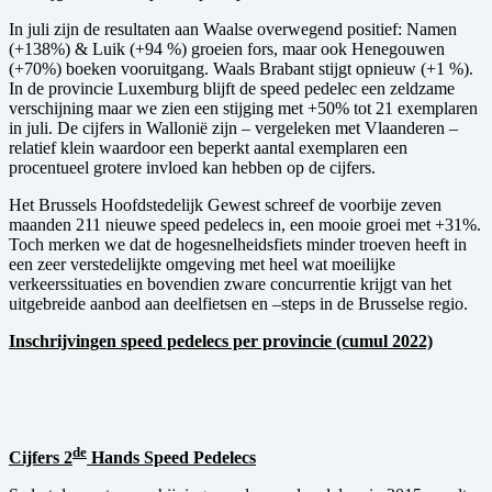
In juli zijn de resultaten aan Waalse overwegend positief: Namen
(+138%) & Luik (+94 %) groeien fors, maar ook Henegouwen
(+70%) boeken vooruitgang. Waals Brabant stijgt opnieuw (+1 %).
In de provincie Luxemburg blijft de speed pedelec een zeldzame
verschijning maar we zien een stijging met +50% tot 21 exemplaren
in juli. De cijfers in Wallonië zijn – vergeleken met Vlaanderen –
relatief klein waardoor een beperkt aantal exemplaren een
procentueel grotere invloed kan hebben op de cijfers.
Het Brussels Hoofdstedelijk Gewest schreef de voorbije zeven
maanden 211 nieuwe speed pedelecs in, een mooie groei met +31%.
Toch merken we dat de hogesnelheidsfiets minder troeven heeft in
een zeer verstedelijkte omgeving met heel wat moeilijke
verkeerssituaties en bovendien zware concurrentie krijgt van het
uitgebreide aanbod aan deelfietsen en –steps in de Brusselse regio.
Inschrijvingen speed pedelecs per provincie (cumul 2022)
de
Cijfers 2
Hands Speed Pedelecs