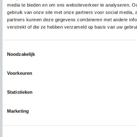
media te bieden en om ons websiteverkeer te analyseren. Oo
gebruik van onze site met onze partners voor social media,
Théo Pourchaire gaat voor het Opel Works Team racen in de
partners kunnen deze gegevens combineren met andere infor
Formule E
verstrekt of die ze hebben verzameld op basis van uw gebru
6 aug 2026
Toestemmingsselectie
Noodzakelijk
Nieuwe Geely E2 komt naar België vanaf 19.490 euro
3 aug 2026
Voorkeuren
Mercedes-Benz GLA: compact van formaat, groots in comfort
Statistieken
31 jul 2026
Marketing
Trending posts
Geely