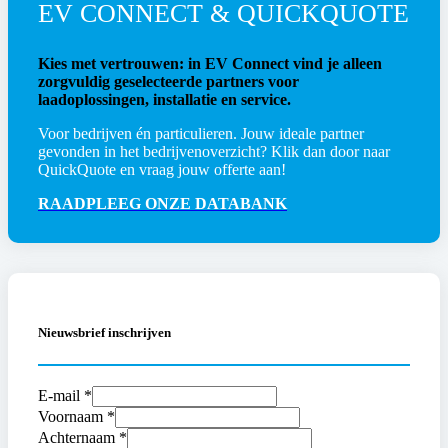
2023
EV CONNECT & QUICKQUOTE
met
hybride
concurrent
Kies met vertrouwen: in EV Connect vind je alleen
voor
zorgvuldig geselecteerde partners voor
296
laadoplossingen, installatie en service.
GTB
Voor bedrijven én particulieren. Jouw ideale partner
gevonden in het bedrijvenoverzicht? Klik dan door naar
QuickQuote en vraag jouw offerte aan!
RAADPLEEG ONZE DATABANK
Nieuwsbrief inschrijven
E-mail *
Voornaam *
Achternaam *