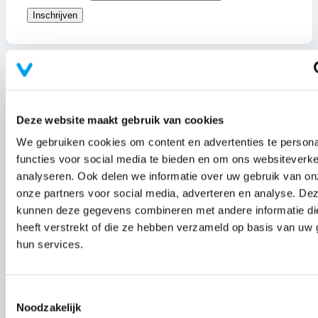
Merken
ALFA ROMEO
ALPINA
ALPINE
ALPHABET
Deze website maakt gebruik van cookies
AIWAYS
AUDI
ASTON MARTIN
AUTOMECHANIKA FRANKFURT
BENTLEY
We gebruiken cookies om content en advertenties te persona
CITROEN
BMW
BYD
CHERY
CITROËN
BLINK
BUICK
functies voor social media te bieden en om ons websiteverke
DACIA
CUPRA
CONTINENTAL
CONGRES LAADINFRA
analyseren. Ook delen we informatie over uw gebruik van on
EBIKES
DS AUTOMOBILES
EASEE
DODGE
onze partners voor social media, adverteren en analyse. De
ELECTRA
ECOSTALGROUP
EEVEE MOBILITY
ERANOVUM
FIAT
kunnen deze gegevens combineren met andere informatie di
FORD
FASTNED
EV BELGIUM
FERRARI
GEELY
HYUNDAI
heeft verstrekt of die ze hebben verzameld op basis van uw 
HONDA
IVECO
HEDIN MOBILITY GROUP
KIA
hun services.
JAGUAR
JEEP
JAECOO
KGM
KBC AUTOLEASE
LANDROVER
LANCIA
LAMBORGHINI
KOENIGSEGG
LEAPMOTOR
LOTUS
LEXUS
LUCIDMOTORS
LYNK & CO
Toestemmingsselectie
MAZDA
MAXUS
MASERATI
MCLAREN
Noodzakelijk
MERCEDES BENZ
MG
MINI
MICROLINO