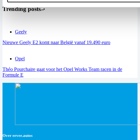
Trending posts
Geely
Nieuwe Geely E2 komt naar België vanaf 19.490 euro
Opel
Théo Pourchaire gaat voor het Opel Works Team racen in de
Formule E
Over eevee.autos