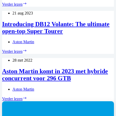
Introducing
Verder lezen
DB12
Volante:
21 aug 2023
The
ultimate
Introducing DB12 Volante: The ultimate
open-
open-top Super Tourer
top
Super
Tourer
Aston Martin
Introducing
Verder lezen
DB12
Volante:
28 mrt 2022
The
ultimate
Aston Martin komt in 2023 met hybride
open-
concurrent voor 296 GTB
top
Super
Tourer
Aston Martin
Aston
Verder lezen
Martin
komt
in