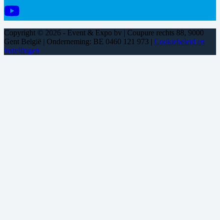
Copyright © 2026 - Event & Expo bv | Coupure rechts 88, 9000
Gent België | Onderneming: BE 0460 121 973 |
Cookiebeleid en
instellingen