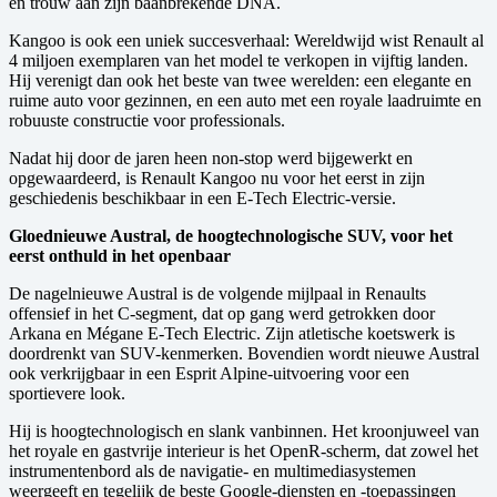
en trouw aan zijn baanbrekende DNA.
Kangoo is ook een uniek succesverhaal: Wereldwijd wist Renault al
4 miljoen exemplaren van het model te verkopen in vijftig landen.
Hij verenigt dan ook het beste van twee werelden: een elegante en
ruime auto voor gezinnen, en een auto met een royale laadruimte en
robuuste constructie voor professionals.
Nadat hij door de jaren heen non-stop werd bijgewerkt en
opgewaardeerd, is Renault Kangoo nu voor het eerst in zijn
geschiedenis beschikbaar in een E-Tech Electric-versie.
Gloednieuwe Austral, de hoogtechnologische SUV, voor het
eerst onthuld in het openbaar
De nagelnieuwe Austral is de volgende mijlpaal in Renaults
offensief in het C-segment, dat op gang werd getrokken door
Arkana en Mégane E-Tech Electric. Zijn atletische koetswerk is
doordrenkt van SUV-kenmerken. Bovendien wordt nieuwe Austral
ook verkrijgbaar in een Esprit Alpine-uitvoering voor een
sportievere look.
Hij is hoogtechnologisch en slank vanbinnen. Het kroonjuweel van
het royale en gastvrije interieur is het OpenR-scherm, dat zowel het
instrumentenbord als de navigatie- en multimediasystemen
weergeeft en tegelijk de beste Google-diensten en -toepassingen