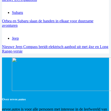
Subaru
Orbea en Subaru slaan de handen in elkaar voor duurzame
avonturen
Jeep
Nieuwe Jeep Compass breidt elektrisch aanbod uit met 4xe en Long
Range-versie
Over eevee.autos
eevee.autos is voor alle personen met interesse in de leefwereld van