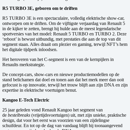
R5 TURBO 3E, geboren om te driften
R5 TURBO 3E is een spectaculaire, volledig elektrische show-car,
ontworpen om te driften. Om de vijftigste verjaardag van Renault 5
in de kijker te zetten, brengt hij hulde aan de meest legendarische
sportversies van het model: Renault 5 TURBO en TURBO 2. Deze
‘reboot’ is bewust uitbundig, met prestaties die aan de top van dit
segment staan. Alles draait om plezier en gaming, terwijl NFT’s hem
het digitale tijdperk inloodsen.
Het heroveren van het C-segment is een van de kernpijlers in
Renaults merkstrategie.
De concept-cars, show-cars en nieuwe productiemodellen op de
stand belichamen dat doel en tonen aan dat het merk meer dan ooit
gefocust is op innovatie, terwijl het trouw blijft aan zijn DNA en zijn
expertise in elektrische voertuigen benut.
Kangoo E-Tech Electric
25 jaar geleden vond Renault Kangoo het segment van
de
bestelbreaks
(vrijetijdsvoertuigen) uit, met zijn unieke, praktische
design, dat voor het eerst was voorzien van een zijdelingse
schuifdeur. En tot op de dag van vandaag blijft hij toonaangevend