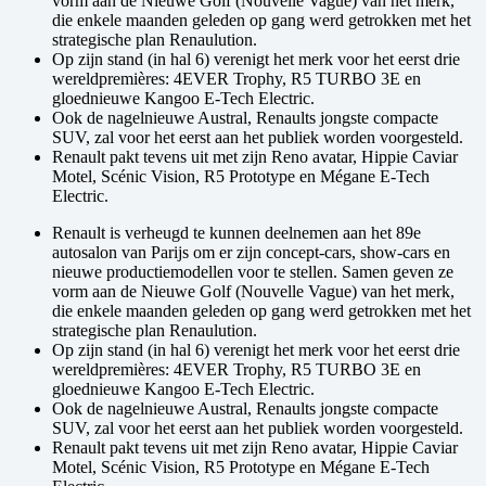
vorm aan de Nieuwe Golf (Nouvelle Vague) van het merk,
die enkele maanden geleden op gang werd getrokken met het
strategische plan Renaulution.
Op zijn stand (in hal 6) verenigt het merk voor het eerst drie
wereldpremières: 4EVER Trophy, R5 TURBO 3E en
gloednieuwe Kangoo E-Tech Electric.
Ook de nagelnieuwe Austral, Renaults jongste compacte
SUV, zal voor het eerst aan het publiek worden voorgesteld.
Renault pakt tevens uit met zijn Reno avatar, Hippie Caviar
Motel, Scénic Vision, R5 Prototype en Mégane E-Tech
Electric.
Renault is verheugd te kunnen deelnemen aan het 89e
autosalon van Parijs om er zijn concept-cars, show-cars en
nieuwe productiemodellen voor te stellen. Samen geven ze
vorm aan de Nieuwe Golf (Nouvelle Vague) van het merk,
die enkele maanden geleden op gang werd getrokken met het
strategische plan Renaulution.
Op zijn stand (in hal 6) verenigt het merk voor het eerst drie
wereldpremières: 4EVER Trophy, R5 TURBO 3E en
gloednieuwe Kangoo E-Tech Electric.
Ook de nagelnieuwe Austral, Renaults jongste compacte
SUV, zal voor het eerst aan het publiek worden voorgesteld.
Renault pakt tevens uit met zijn Reno avatar, Hippie Caviar
Motel, Scénic Vision, R5 Prototype en Mégane E-Tech