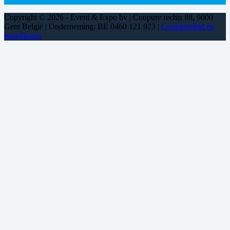
Copyright © 2026 - Event & Expo bv | Coupure rechts 88, 9000
Gent België | Onderneming: BE 0460 121 973 |
Cookiebeleid en
instellingen