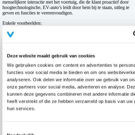
menselijkere interactie met het voertuig, die de klant proactief door
hoogtechnologische, EV-auto’s leidt door hem bij te staan, uitleg te
geven en functies te vereenvoudigen.
Enkele voorbeelden:
Voorstelling van de nieuwe voertuigfuncties (rondleiding en
initiële configuratie)
Benut de verschillende oplaadmogelijkheden voor elektrische
voertuigen optimaal
Stel nuttige, intelligente functies voor, zoals het aanpassen van
Deze website maakt gebruik van cookies
de temperatuur of de juiste rijmodus op het juiste moment
We gebruiken cookies om content en advertenties te persona
De nieuwe gehumaniseerde copiloot wordt ondersteund door
functies voor social media te bieden en om ons websiteverke
Cerence Assistant en zal te zien zijn op het intelligente,
analyseren. Ook delen we informatie over uw gebruik van on
geconnecteerde systeem OpenR Link, te beginnen met de volgende
onze partners voor social media, adverteren en analyse. De
generatie Renault-voertuigen.
kunnen deze gegevens combineren met andere informatie di
Op de stand van Renault, tijdens het autosalon van Parijs van 17 tot
heeft verstrekt of die ze hebben verzameld op basis van uw 
23 oktober 2022, zal een preview van de volledige
multikanaalservaring te zien zijn.
hun services.
S
cénic Vision
Renault onthulde zijn concept-car Scénic Vision op de
Toestemmingsselectie
ChangeNOW-top in Parijs in mei vorig jaar als een stap op Renaults