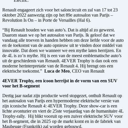
Electric.
Renault engageert zich voor het saloncircuit en zal van 17 tot 23
oktober 2022 aanwezig zijn op het 89e autosalon van Parijs –
Revolution Is On – in Porte de Versailles (Hal 6).
“Bij Renault houden we van auto’s. Dat is altijd al zo geweest.
Daarom staan we op het autosalon van Parijs. Ik geloof dat we
vandaag alle troeven in handen hebben om deze liefde voor de auto
en de toekomst van de auto opnieuw uit te vinden door middel van
innovatie. Dat doen we wanneer we een mythe laten herrijzen. En
de 4L is zo’n mythe. Hij is een van de meest emblematische auto’s
uit de geschiedenis van Renault. 4EVER Trophy is dan ook een
moderne herinterpretatie van de Renault 4. Hij brengt ons een
elektrische toekomst.”
Luca de Meo
, CEO van Renault
4EVER Trophy, een icoon herrijst in de vorm van een SUV
voor het B-segment
Dertig jaar nadat zijn productie werd stopgezet, onthult Renault op
het autosalon van Parijs een hypermoderne elektrische versie van
zijn iconische Renault 4: 4EVER Trophy. Deze show-car is een
lichte avonturier en viert de 25ste verjaardag van de humanitaire 4L
Trophy-rally. Hij blikt vooruit op een zuiver elektrische SUV voor
het B-segment, die in 2025 op de markt komt en in de fabriek van
Maubeuge (Frankrijk) zal worden gebouwd.