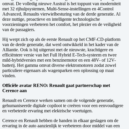
omvat. De volledig nieuwe Austral is het toppunt van moderniteit
met 32 rijhulpsystemen, Multi-Sense-instellingen en 4Control
Advanced, Renaults vierwielbesturing van de derde generatie. Al
deze nuttige, proactieve en intelligente technologische
voorzieningen verbeteren het comfort, het plezier en de veiligheid
van de passagiers.
Hij werpt zich op als de eerste Renault op het CMF-CD-platform
van de derde generatie, dat werd ontwikkeld in het kader van de
Alliantie. Ook is hij uitgerust met de nieuwste, krachtigere en
efficiëntere versie van het Full Hybrid E-Tech-systeem en twee
mild-hybridversies met een benzinemotor en een 48V- of 12V-
batterij. Het gamma omvat diverse elektromotoren zodat zowel
particuliere eigenaars als wagenparken een oplossing op maat
vinden.
Officiële avatar RENO: Renault gaat partnerschap met
Cerence aan
Renault en Cerence werken samen om de volgende generatie,
gehumaniseerde digitale copiloot te creëren voor een eenvoudigere
en verbeterde ervaring met elektrische voertuigen.
Cerence en Renault hebben de handen in elkaar geslagen om de
ervaring in de auto aanzienlijk te verbeteren door middel van een