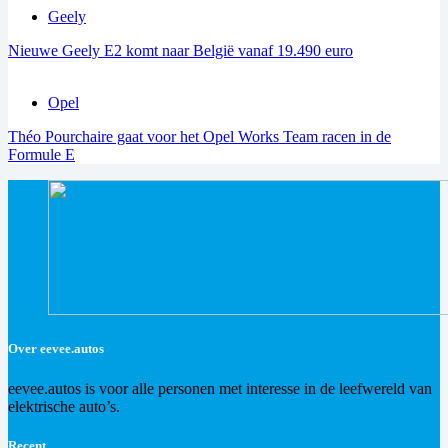
Geely
Nieuwe Geely E2 komt naar België vanaf 19.490 euro
Opel
Théo Pourchaire gaat voor het Opel Works Team racen in de
Formule E
Over eevee.autos
eevee.autos is voor alle personen met interesse in de leefwereld van
elektrische auto’s.
Recent