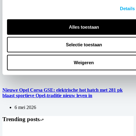
Details
Théo Pourchaire gaat voor het Opel Works Team racen in de
Formule E
Alles toestaan
6 aug 2026
Selectie toestaan
Nieuwe Opel Corsa GSE: Opel sportiviteit in de beste traditie
Weigeren
27 jul 2026
Nieuwe Opel Corsa GSE: elektrische hot hatch met 281 pk
blaast sportieve Opel-traditie nieuw leven in
6 mei 2026
Trending posts