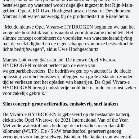
bestelwagen op waterstof wordt dagelijks ingezet in het Rijn-Main-
gebied. Opel-CEO Uwe Hochgeschurtz en Head of Development
Marcus Lott waren aanwezig bij de productiestart in Rüsselheim.
“Met de nieuwe Opel Vivaro-e HYDROGEN beginnen we aan het
volgende hoofdstuk van ons aanbod voor duurzame mobiliteit. Het
slimme concept combineert de voordelen van waterstofaandrijving
met de veelzijdigheid en de eigenschappen van onze bestverkochte
lichte bedrijfswagen”, aldus Uwe Hochgeschurtz.
Marcus Lott voegt daar aan toe: De nieuwe Opel Vivaro-e
HYDROGEN voldoet perfect aan de eisen van
wagenparkbeheerders. De bedrijfswagen op waterstof is de ideale
oplossing voor het emissievrij afleggen van grote afstanden zonder
tijd te verliezen met het opladen van batterijen. De Opel Vivaro-e
HYDROGEN brengt emissievrije mobiliteit naar de toekomst, zeker
voor zakelijk gebruik.”
Slim concept: grote actieradius, emissievrij, snel tanken
De Vivaro-e HYDROGEN is gebaseerd op de bestaande batterij-
elektrische Opel Vivaro-e, de 2021 International Van of the Year.
Met volle waterstoftanks bedraagt de actieradius meer dan 400
kilometer (WLTP). De 45 kW brandstofcel genereert genoeg
vermogen voor lange snelwegafstanden. Het tanken van waterstof