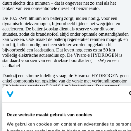
duurt slechts drie minuten – dat is ongeveer net zo snel als het
tanken van een conventionele diesel- of benzineauto.
De 10,5 kWh lithium-ion-batterij zorgt, indien nodig, voor een
dynamisch piekvermogen, bijvoorbeeld tijdens het wegrijden en
accelereren. De batterij-opslag dient als reserve voor dit soort
situaties, zodat de brandstofcel altijd onder optimale omstandigheden
kan werken. Ook maakt de batterij regeneratief remmen mogelijk en
kan hij, indien nodig, met een stekker worden opgeladen bij
bijvoorbeeld een laadstation. Dat levert nog eens extra 50 km
volledig elektrische actieradius op. De Vivaro-e HYDROGEN is
standaard voorzien van een driefase boordlader (11 kW) en een
laadkabel.
Dankzij een slimme indeling vraagt de Vivaro-e HYDROGEN geen
enkel compromis ten opzichte van de versie met verbrandingsmotor.
Hij biedt nog steeds tot 5,3 of 6,1 m3 laadvolume. De waterstof-
elektrische bedrijfswagen is leverbaar in de lengtes M en L (4,95 en
5,30 meter lang) en met een laadvermogen tot 1.000 kg.
Net als de batterij-elektrische versie en de versie met
verbrandingsmotoren biedt de Vivaro-e HDYROGEN
Deze website maakt gebruik van cookies
ongebruikelijk veel bestuurdersassistentiesystemen die de veiligheid
verhogen. Tot het aanbod behoren onder meer een
We gebruiken cookies om content en advertenties te persona
achteruitrijcamera met 180 graden zicht, een Blind Spot Alert en een
functies voor social media te bieden en om ons websiteverke