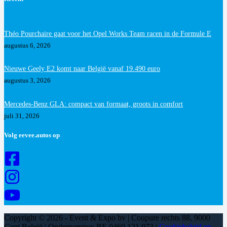
Théo Pourchaire gaat voor het Opel Works Team racen in de Formule E
augustus 6, 2026
Nieuwe Geely E2 komt naar België vanaf 19.490 euro
augustus 3, 2026
Mercedes-Benz GLA: compact van formaat, groots in comfort
juli 31, 2026
Volg eevee.autos op
Copyright © 2026 - Event & Expo bv | Coupure rechts 88, 9000
Gent België | Onderneming: BE 0460 121 973 |
Cookiebeleid en